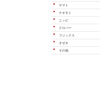
ヤマト
ナオモト
ニッピ
クロバー
フジックス
オゼキ
その他