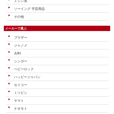
ミシン糸
ソーイング 手芸用品
その他
メーカーで選ぶ
ブラザー
ジャノメ
JUKI
シンガー
ベビーロック
ハッピージャパン
セイコー
ミツビシ
ヤマト
ナオモト