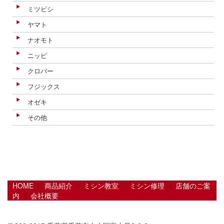
ミツビシ
ヤマト
ナオモト
ニッピ
クロバー
フジックス
オゼキ
その他
HOME
｜
商品紹介
｜
ミシン教室
｜
ミシン修理
｜
店舗のご案
内
｜
会社概要