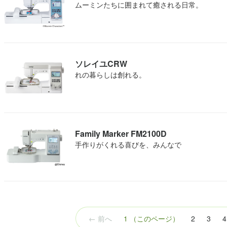
ムーミンたちに囲まれて癒される日常。
ソレイユCRW
れの暮らしは創れる。
Family Marker FM2100D
手作りがくれる喜びを、みんなで
← 前へ
1
（このページ）
2
3
4