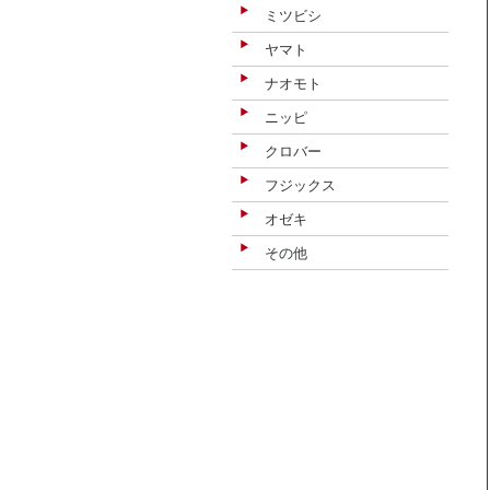
ミツビシ
ヤマト
ナオモト
ニッピ
クロバー
フジックス
オゼキ
その他